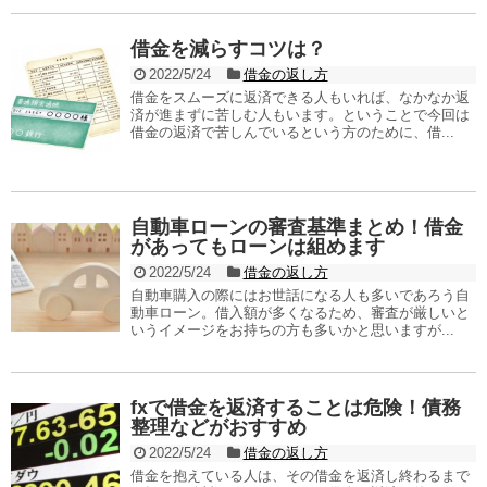
借金を減らすコツは？
2022/5/24
借金の返し方
借金をスムーズに返済できる人もいれば、なかなか返
済が進まずに苦しむ人もいます。ということで今回は
借金の返済で苦しんでいるという方のために、借...
自動車ローンの審査基準まとめ！借金
があってもローンは組めます
2022/5/24
借金の返し方
自動車購入の際にはお世話になる人も多いであろう自
動車ローン。借入額が多くなるため、審査が厳しいと
いうイメージをお持ちの方も多いかと思いますが...
fxで借金を返済することは危険！債務
整理などがおすすめ
2022/5/24
借金の返し方
借金を抱えている人は、その借金を返済し終わるまで