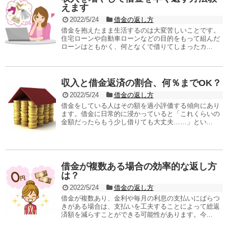
えます
2022/5/24
借金の返し方
借金を抱えたまま生活するのは大変苦しいことです。
住宅ローンや自動車ローンなどの目的をもって組んだ
ローンはともかく、何となくで借りてしまったカ...
収入と借金返済の割合、何％までOK？
2022/5/24
借金の返し方
借金をしている人はその額を過小評価する傾向にあり
ます。借金に日常的に浸かっていると「これくらいの
金額だったらもう少し借りても大丈夫……」とい...
借金が複数ある場合の効率的な返し方
は？
2022/5/24
借金の返し方
借金が複数あり、金利や毎月の利息の支払いにばらつ
きがある場合は、支払いを工夫することによって総返
済額を減らすことができる可能性があります。今...