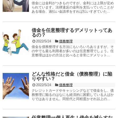
借金には金利がつきものですが、金利には上限が定め
られています。法律違反の金利を支払っていたことが
ある場合、過払い金請求をすれば払いすぎていた...
借金を任意整理するデメリットってあ
るの？
2022/5/24
債務整理
借金を債務整理する方法にもいろいろありますが、そ
の中でも最も利用者が多いのは任意整理でしょう。任
意整理はほかの方法と比べると非常にデメリット...
どんな性格だと借金（債務整理）に陥
りやすい？
2022/5/24
債務整理
クレジットカードやキャッシングなどで借金をし、債
務整理に陥るのはなにも経済的に困窮している人ばか
りではありません。同世代と同程度かそれ以上の...
任意整理vs個人再生！借金を減らすな