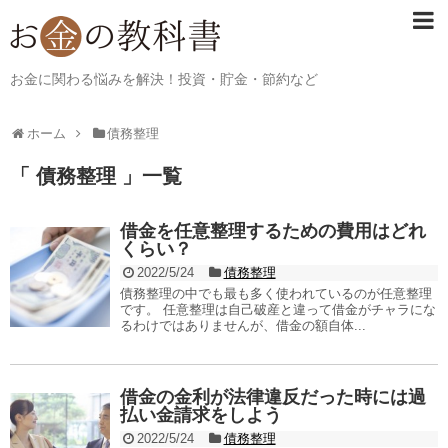
お金に関わる悩みを解決！投資・貯金・節約など
ホーム
債務整理
「 債務整理 」一覧
借金を任意整理するための費用はどれ
くらい？
2022/5/24
債務整理
債務整理の中でも最も多く使われているのが任意整理
です。 任意整理は自己破産と違って借金がチャラにな
るわけではありませんが、借金の額自体...
借金の金利が法律違反だった時には過
払い金請求をしよう
2022/5/24
債務整理