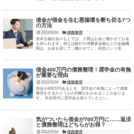
借金が借金を生む悪循環を断ち切る7つ
の方法
2022/5/24
債務整理
資本主義社会のもとでは、人間はお金に働かせてお金
を得られます。例えば銀行や消費者金融などの金融機
関は、お金を貸して（働かせて）、利息という形...
借金400万円の債務整理！奨学金の有無
が重要な理由
2022/5/24
債務整理
借金が400万円あるとき、奨学金の有無によって債務
整理をするかどうかの判断がわかれることがありま
す。 学生時代に奨学金を借りていたとい...
気がついたら借金が700万円に……返済
と債務整理はどちらがお得？
2022/5/24
債務整理