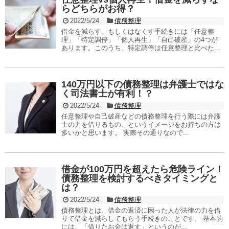
らどちらがお得？
2022/5/24
債務整理
借金を減らす、もしくはなくす手続きには「任意整
理」「特定調停」「個人再生」「自己破産」の4つが
あります。このうち、特定調停は任意整理と比べた...
140万円以下の債務整理は弁護士ではな
く司法書士が有利！？
2022/5/24
債務整理
任意整理や自己破産などの債務整理を行う際には弁護
士の力を借りるもの、というイメージをお持ちの方は
多いかと思います。 実際その通りなので...
借金が100万円を超えたら危険ライン！
債務整理を検討するべきタイミングと
は？
2022/5/24
債務整理
債務整理とは、借金の返済に困った人が法律の力を借
りて借金を減らしてもらう手続きのことです。 基本的
には、「借りたお金は返す」というのが...