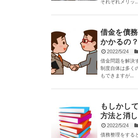
それぞれメリッ..
借金を債
かかるの
2022/5/24
借金問題を解決
制度自体は多く
もできますが...
もしかし
方法と消し
2022/5/24
債務整理をする