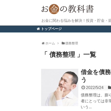
お金に関わる悩みを解決！投資・貯金・
トップページ
ホーム
債務整理
「 債務整理 」一覧
借金を債
う
2022/5/24
債務整理は、膨
者にとっては非
いう...