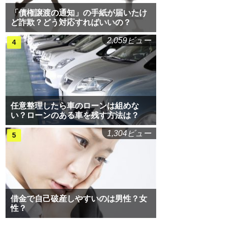
「債権譲渡の通知」の手紙が届いたけ
ど詐欺？どう対応すればいいの？
2,059ビュー
任意整理したら車のローンは組めな
い？ローンのある車を残す方法は？
1,304ビュー
借金で自己破産しやすいのは男性？女
性？