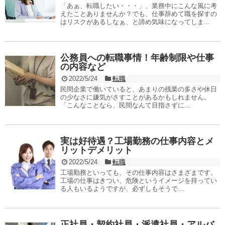
「あぁ、転職したい・・・」、業務中にこんな風に考
えたことありませんか？でも、仕事辞めて職を探すの
はリスクがあるしなぁ、と諦め気味になってしま...
公務員への転職事情！年齢制限や仕事
の内容など
2022/5/24
転職
民間企業で働いていると、あまりの残業の多さや休日
の少なさに嫌気がさすことがあるかもしれません。
「こんなことなら、民間なんて目指さずに...
実は好待遇？工場勤務の仕事内容とメ
リットデメリット
2022/5/24
転職
工場勤務といっても、その仕事内容はさまざまです。
工場の仕事はきつい、危険というイメージを持ってい
る人もいるようですが、必ずしもそうで...
正社員・契約社員・派遣社員・アルバ