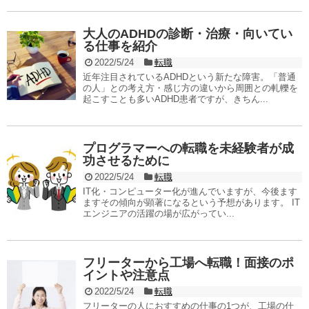
大人のADHDの診断・治療・向いてい
る仕事を紹介
2022/5/24
転職
近年注目されているADHDという新たな障害。「普通
の人」との考え方・感じ方の違いから周囲との軋轢を
起こすことも多いADHD患者ですが、きちん...
プログラマーへの転職を未経験者が成
功させるために
2022/5/24
転職
IT化・コンピューター化が進んでいますが、今後ます
ますその傾向が顕著になるという予想があります。 IT
エンジニアの活躍の場が広がってい...
フリーターから工場へ転職！面接のポ
イントや注意点
2022/5/24
転職
フリーターの人におすすめの仕事の1つが、工場の仕