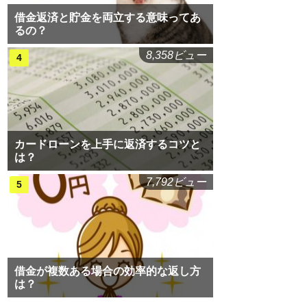
借金返済と貯金を両立する意味ってあ
るの？
8,358ビュー
カードローンを上手に返済するコツと
は？
7,792ビュー
借金が複数ある場合の効率的な返し方
は？