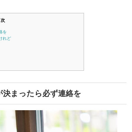
目次
絡を
けれど
が決まったら必ず連絡を