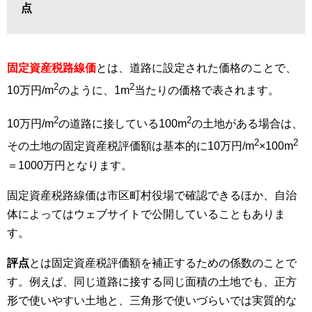
点
固定資産税路線価
とは、道路に設定された価格のことで、
2
2
10万円/m
のように、1m
当たりの価格で表されます。
2
2
10万円/m
の道路に接している100m
の土地がある場合は、
2
2
その土地の固定資産税評価額は基本的に10万円/m
×100m
＝1000万円となります。
固定資産税路線価は市区町村役場で確認できるほか、自治
体によってはウェブサイトで公開していることもありま
す。
評点
とは固定資産税評価額を補正するための係数のことで
す。例えば、同じ道路に接する同じ面積の土地でも、正方
形で使いやすい土地と、三角形で使いづらいでは実質的な