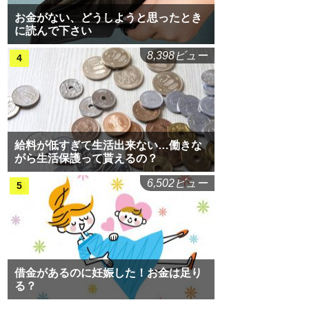
お金がない、どうしようと思ったとき
に読んで下さい
8,398ビュー
給料が低すぎて生活出来ない…働きな
がら生活保護って貰えるの？
6,502ビュー
借金があるのに妊娠した！お金は足り
る？