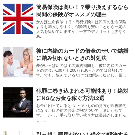
簡易保険は高い！？乗り換えするなら
民間の保険がオススメの理由
かんぽ生命保険（旧・簡易保険）は民間の生命保険
よりも加入しやすく、保険料も安いことから一定の
人気を集めていますが、一方でデメリットも少なく
あ...
彼に内緒のカードの借金のせいで結婚
に踏み切れないときの対処法
夢がいっぱいのはずの婚約期間も、彼に内緒のカー
ドの借金が100万も200万もあったのでは台無しで
す。でも、悩んでいるだけでは解決しないし、気...
犯罪に巻き込まれる可能性あり！絶対
にNGなお金を稼ぐ方法12選
お金に困っているとついついものの見方が近視眼的
になり、目の前のお金に飛びついてしまいがちで
す。しかし、手っ取り早い稼ぎ方は長続きしません
し、...
引っ越し費用がない！借金で解決する