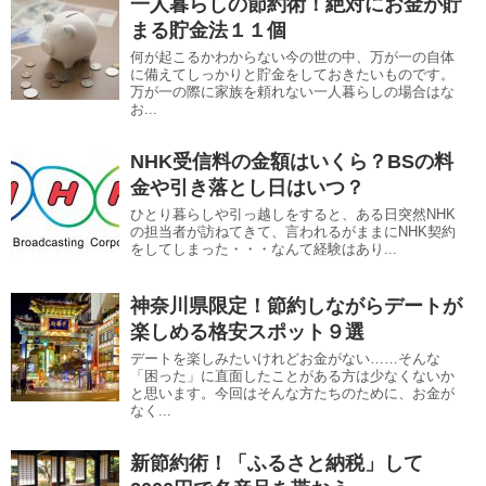
一人暮らしの節約術！絶対にお金が貯
まる貯金法１１個
何が起こるかわからない今の世の中、万が一の自体
に備えてしっかりと貯金をしておきたいものです。
万が一の際に家族を頼れない一人暮らしの場合はな
お...
NHK受信料の金額はいくら？BSの料
金や引き落とし日はいつ？
ひとり暮らしや引っ越しをすると、ある日突然NHK
の担当者が訪ねてきて、言われるがままにNHK契約
をしてしまった・・・なんて経験はあり...
神奈川県限定！節約しながらデートが
楽しめる格安スポット９選
デートを楽しみたいけれどお金がない……そんな
「困った」に直面したことがある方は少なくないか
と思います。今回はそんな方たちのために、お金が
なく...
新節約術！「ふるさと納税」して