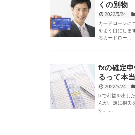
くの別物
2022/5/24
カードローンに
をよく目にしま
るカードロー...
fxの確定
るって本
2022/5/24
fxで利益を出
んが、逆に損失
す。 ...