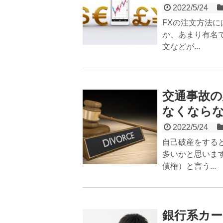
2022/5/24
FXの注文方法
か、あまり有名で
文などが...
交通事故の
なくなら
2022/5/24
自己破産をする
多いかと思いま
債権）と言う...
銀行系カ