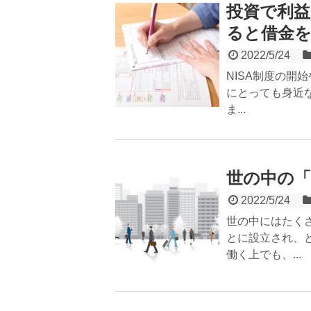
投資で利
ると借金
2022/5/24
NISA制度の開
にとっても身近
ま...
世の中の「
2022/5/24
世の中にはたく
とに設立され、
働く上でも、...