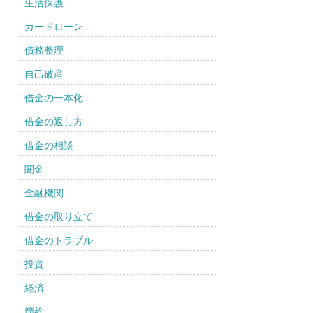
生活保護
カードローン
債務整理
自己破産
借金の一本化
借金の返し方
借金の相談
闇金
金融機関
借金の取り立て
借金のトラブル
投資
経済
節約