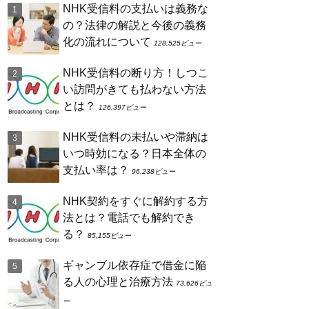
NHK受信料の支払いは義務な
の？法律の解説と今後の義務
化の流れについて
128,525ビュー
NHK受信料の断り方！しつこ
い訪問がきても払わない方法
とは？
126,397ビュー
NHK受信料の未払いや滞納は
いつ時効になる？日本全体の
支払い率は？
96,238ビュー
NHK契約をすぐに解約する方
法とは？電話でも解約でき
る？
85,155ビュー
ギャンブル依存症で借金に陥
る人の心理と治療方法
73,626ビュ
ー