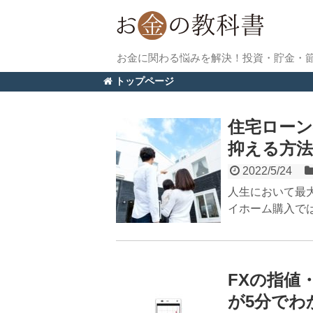
お金に関わる悩みを解決！投資・貯金・
トップページ
住宅ロー
抑える方法
2022/5/24
人生において最
イホーム購入では
FXの指値
が5分でわ