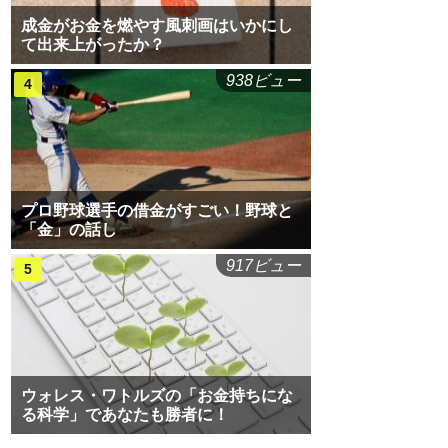
成金がお金を燃やす風刺画はいかにし
て出来上がったか？
938ビュー
プロ野球選手の借金がすごい！野球と
「金」の話し
917ビュー
ウォレス・ワトルズの「お金持ちにな
る科学」であなたも勝者に！