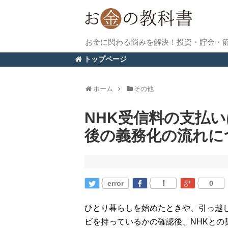
お金に関わる悩みを解決！投資・貯金・
トップページ
ホーム
その他
NHK受信料の支払
後の義務化の流れに
error
0
ひとり暮らしを始めたときや、引っ越
ビを持っているかの確認後、NHKと