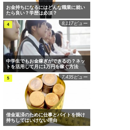
お金持ちになるにはどんな職業に就い
たら良い？学歴は必須？
8,117ビュー
中学生でもお金稼ぎができるの？ネッ
トを活用して月に1万円を稼ぐ方法
7,435ビュー
借金返済のために仕事とバイトを掛け
持ちしてはいけない理由