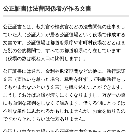
公正証書は法曹関係者が作る文書
公正証書とは、裁判官や検察官などの法曹関係の仕事をし
ていた人（公証人）が居る公証役場という役場で作成する
文書です。公証役場は都道府県庁や市町村役場などとはま
た別の公的機関で、すべての都道府県に存在しています
（役場の数は概ね人口に比例します）。
公正証書には通常、金利や返済期間などの他に、執行認諾
文言（支払いを怠った場合、裁判を経ずして強制執行をし
てもかまわないという文言）を織り込むことができます。
こうしておけば返済が滞りにくくなりますし、万が一の際
にも面倒な裁判をしなくて済みます。借りる側にとっては
不利な条件に思われるかもしれませんが、お金を借りるの
ですからそれくらいは仕方ありません。
公証人は中立な立場から公正証書の内容をチェックするの