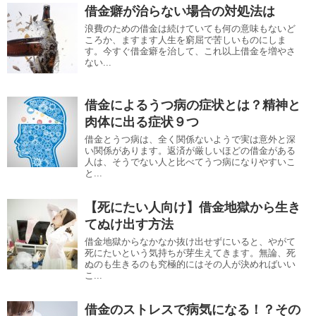
借金癖が治らない場合の対処法は
浪費のための借金は続けていても何の意味もないど
ころか、ますます人生を窮屈で苦しいものにしま
す。今すぐ借金癖を治して、これ以上借金を増やさ
ない...
借金によるうつ病の症状とは？精神と
肉体に出る症状９つ
借金とうつ病は、全く関係ないようで実は意外と深
い関係があります。返済が厳しいほどの借金がある
人は、そうでない人と比べてうつ病になりやすいこ
と...
【死にたい人向け】借金地獄から生き
てぬけ出す方法
借金地獄からなかなか抜け出せずにいると、やがて
死にたいという気持ちが芽生えてきます。無論、死
ぬのも生きるのも究極的にはその人が決めればいい
こ...
借金のストレスで病気になる！？その