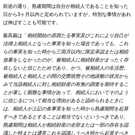
前述の通り、熟慮期間は自分が相続人であることを知った
日から3ヶ月以内と定められていますが、特別な事情があれ
ば伸ばすことも可能です。
最高裁は「
相続開始の原因たる事実及びこれにより自己が
法律上相続人となった事実を知った場合であっても、これ
らの事実を知った時から三箇月以内に限定承認または相続
放棄をしなかったのが、被相続人に相続財産がまったく存
在しないと信じたためであり、かつ、被相続人の生活歴、
被相続人と相続人との間の交際状態その他諸般の状況から
みて当該相続人に対し相続財産の有無の調査を期待するこ
とが著しく困難な事情があって、相続人においてそのよう
に信じるについて相当な理由があると認められるときに
は、相続人が上記の各事実を知った時から熟慮期間を起算
すべきであるとすることは相当でないというべきであり、
熟慮期間は相続人が相続財産の全部または一部の存在を認
識した時または通常これを認識しうべき時から起算すべき